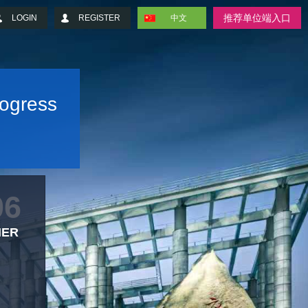
推荐单位端入口
LOGIN
REGISTER
中文
rogress
06
2026-06-18
2026-04
MER
NOTICE FOR 2026
NOTICE ON 2026 L
DRAGON BOAT FESTIVAL
DAY HOLIDAY
HOLIDAY