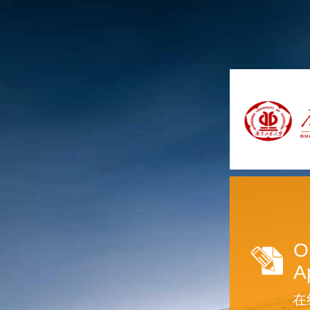
O
A
在