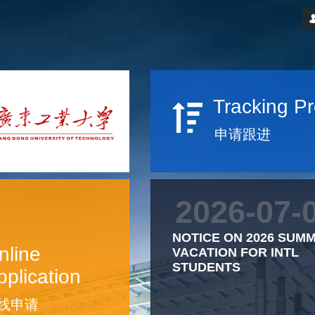
Tracking P
申请跟进
2026-07-
NOTICE ON 2026 SUM
nline
VACATION FOR INTL
STUDENTS
pplication
线申请